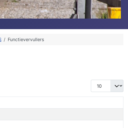
S
Functievervullers
Toon #