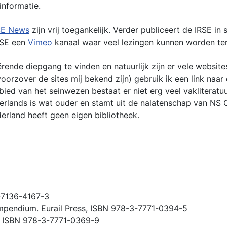
informatie.
SE News
zijn vrij toegankelijk. Verder publiceert de IRSE
IRSE een
Vimeo
kanaal waar veel lezingen kunnen worden te
ërende diepgang te vinden en natuurlijk zijn er vele websi
 voorzover de sites mij bekend zijn) gebruik ik een link naa
d van het seinwezen bestaat er niet erg veel vakliteratuur
rlands is wat ouder en stamt uit de nalatenschap van NS Op
derland heeft geen eigen bibliotheek.
0-7136-4167-3
Compendium. Eurail Press, ISBN 978-3-7771-0394-5
. ISBN 978-3-7771-0369-9