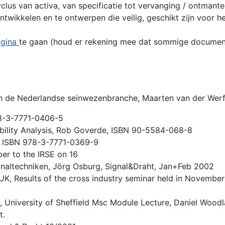
yclus van activa, van specificatie tot vervanging / ontman
ikkelen en te ontwerpen die veilig, geschikt zijn voor he
agina
te gaan (houd er rekening mee dat sommige documenten
en de Nederlandse seinwezenbranche, Maarten van der Werf
78-3-7771-0406-5
ability Analysis, Rob Goverde, ISBN 90-5584-068-8
, ISBN 978-3-7771-0369-9
per to the IRSE on 16
gnaltechniken, Jörg Osburg, Signal&Draht, Jan+Feb 2002
K, Results of the cross industry seminar held in November 
, University of Sheffield Msc Module Lecture, Daniel Wood
t.