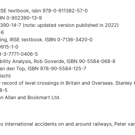
 IRSE textbook, isbn 978-0-911382-57-0
ISBN 0-902390-13-9
2390-14-7 (note: updated version published in 2022)
-6
lling, IRSE textbook. ISBN 0-7136-3420-0
9915-1-0
78-3-7771-0406-5
ability Analysis, Rob Goverde, ISBN 90-5584-068-8
 van den Top, ISBN 978-90-5584-125-7
isch)
record of level crossings in Britain and Overseas. Stanley 
08-5
Ian Allan and Bookmart Ltd.
to international accidents on and around railways, Peter 