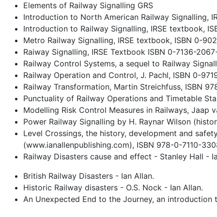
Elements of Railway Signalling GRS
Introduction to North American Railway Signalling,
Introduction to Railway Signalling, IRSE textbook, 
Metro Railway Signalling, IRSE textbook, ISBN 0-90
Raiway Signalling, IRSE Textbook ISBN 0-7136-2067
Railway Control Systems, a sequel to Railway Signa
Railway Operation and Control, J. Pachl, ISBN 0-971
Railway Transformation, Martin Streichfuss, ISBN 9
Punctuality of Railway Operations and Timetable St
Modelling Risk Control Measures in Railways, Jaap
Power Railway Signalling by H. Raynar Wilson (histor
Level Crossings, the history, development and safety 
(www.ianallenpublishing.com), ISBN 978-0-7110-33
Railway Disasters cause and effect - Stanley Hall - 
British Railway Disasters - Ian Allan.
Historic Railway disasters - O.S. Nock - Ian Allan.
An Unexpected End to the Journey, an introduction 