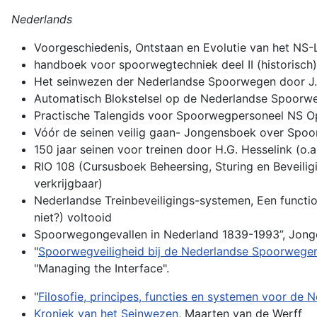
Nederlands
Voorgeschiedenis, Ontstaan en Evolutie van het NS-Li
handboek voor spoorwegtechniek deel II (historisch)
Het seinwezen der Nederlandse Spoorwegen door J.J.
Automatisch Blokstelsel op de Nederlandse Spoorweg
Practische Talengids voor Spoorwegpersoneel NS Opl
Vóór de seinen veilig gaan- Jongensboek over Spoor
150 jaar seinen voor treinen door H.G. Hesselink (o.a
RIO 108 (Cursusboek Beheersing, Sturing en Beveilig
verkrijgbaar)
Nederlandse Treinbeveiligings-systemen, Een functio
niet?) voltooid
Spoorwegongevallen in Nederland 1839-1993”, Jonge
"
Spoorwegveiligheid bij de Nederlandse Spoorwege
"Managing the Interface".
"
Filosofie, principes, functies en systemen voor de
Kroniek van het Seinwezen
, Maarten van de Werff